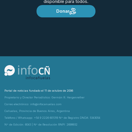
disponible para todos.
Donar
Portal de noticias fundado el 11 de octubre de 2006
Propietario y Director Periodístico: Germán R. Hergenrether
Correo electrónico: info@infocanuelas.com
Cañuelas, Provincia de Buenos Aires, Argentina
Teléfono / Whatsapp: +54 9 2226 601319 N° de Registro DNDA: 5343054
N° de Edición: 6043 | N° de Resolución RNPI: 2699932