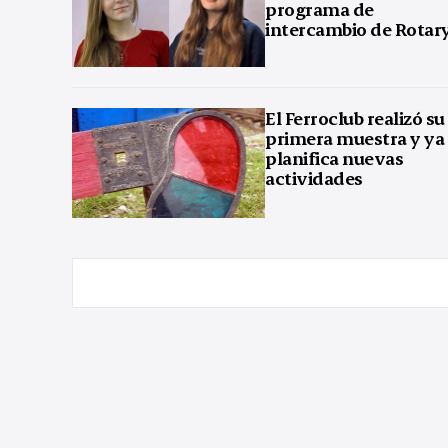
programa de
intercambio de Rotar
El Ferroclub realizó su
primera muestra y ya
planifica nuevas
actividades