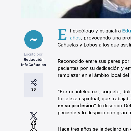
E
l psicólogo y psiquiatra
Edu
años
, provocando una prof
Cañuelas y Lobos a los que asist
Escrito por:
Redacción
Reconocido entre sus pares por 
InfoCañuelas
pacientes por su dedicación y emp
remplazar en el ámbito local del 
36
“Era un intelectual, coqueto, du
fortaleza espiritual, que trabajab
en su profesión”
lo describó Dé
paciente y lo despidió con gran tr
Hace tres años se le declaró un 