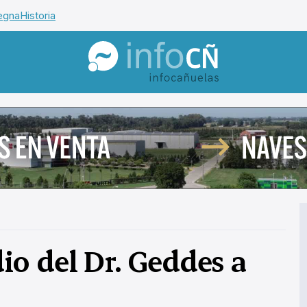
egna
Historia
InfoCañuelas
o del Dr. Geddes a