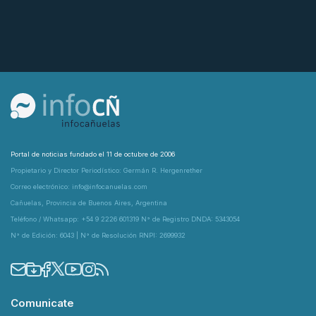
Portal de noticias fundado el 11 de octubre de 2006
Propietario y Director Periodístico: Germán R. Hergenrether
Correo electrónico: info@infocanuelas.com
Cañuelas, Provincia de Buenos Aires, Argentina
Teléfono / Whatsapp: +54 9 2226 601319 N° de Registro DNDA: 5343054
N° de Edición: 6043 | N° de Resolución RNPI: 2699932
Comunicate