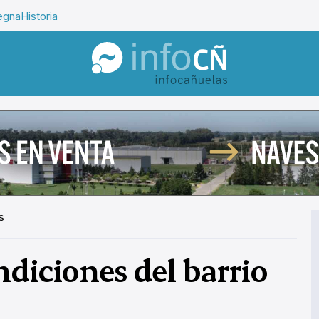
egna
Historia
InfoCañuelas
s
diciones del barrio