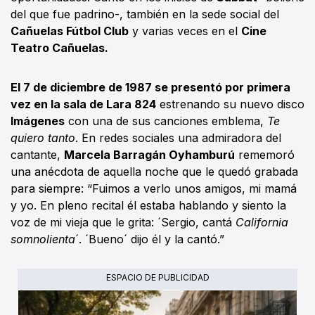
del que fue padrino-, también en la sede social del
Cañuelas Fútbol Club
y varias veces en el
Cine
Teatro Cañuelas.
El 7 de diciembre de 1987 se presentó por primera
vez en la sala de Lara 824
estrenando su nuevo disco
Imágenes
con una de sus canciones emblema,
Te
quiero tanto
. En redes sociales una admiradora del
cantante,
Marcela Barragán Oyhamburú
rememoró
una anécdota de aquella noche que le quedó grabada
para siempre: “Fuimos a verlo unos amigos, mi mamá
y yo. En pleno recital él estaba hablando y siento la
voz de mi vieja que le grita: ´Sergio, cantá
California
somnolienta
´. ´Bueno´ dijo él y la cantó.”
ESPACIO DE PUBLICIDAD