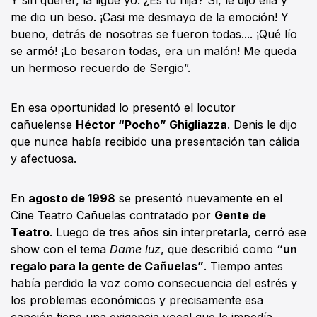
me dio un beso. ¡Casi me desmayo de la emoción! Y
bueno, detrás de nosotras se fueron todas.... ¡Qué lío
se armó! ¡Lo besaron todas, era un malón! Me queda
un hermoso recuerdo de Sergio”.
En esa oportunidad lo presentó el locutor
cañuelense
Héctor “Pocho” Ghigliazza
. Denis le dijo
que nunca había recibido una presentación tan cálida
y afectuosa.
En
agosto de 1998
se presentó nuevamente en el
Cine Teatro Cañuelas contratado por
Gente de
Teatro
. Luego de tres años sin interpretarla, cerró ese
show con el tema
Dame luz
, que describió como
“un
regalo para la gente de Cañuelas”
. Tiempo antes
había perdido la voz como consecuencia del estrés y
los problemas económicos y precisamente esa
canción tiene una exigencia vocal que le impedía