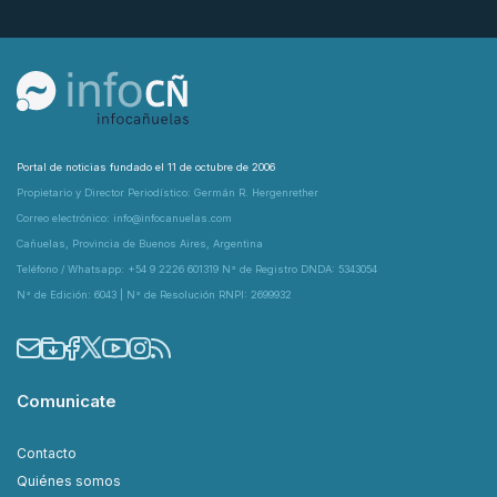
Portal de noticias fundado el 11 de octubre de 2006
Propietario y Director Periodístico: Germán R. Hergenrether
Correo electrónico: info@infocanuelas.com
Cañuelas, Provincia de Buenos Aires, Argentina
Teléfono / Whatsapp: +54 9 2226 601319 N° de Registro DNDA: 5343054
N° de Edición: 6043 | N° de Resolución RNPI: 2699932
Comunicate
Contacto
Quiénes somos