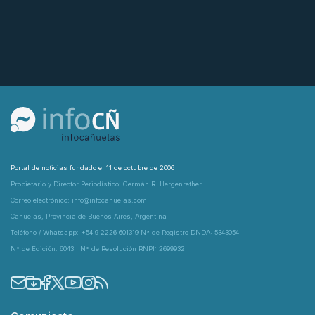
Portal de noticias fundado el 11 de octubre de 2006
Propietario y Director Periodístico: Germán R. Hergenrether
Correo electrónico: info@infocanuelas.com
Cañuelas, Provincia de Buenos Aires, Argentina
Teléfono / Whatsapp: +54 9 2226 601319 N° de Registro DNDA: 5343054
N° de Edición: 6043 | N° de Resolución RNPI: 2699932