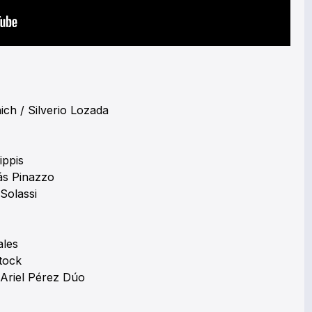
ch / Silverio Lozada
ippis
lás Pinazzo
 Solassi
ales
Stock
o Ariel Pérez Dúo