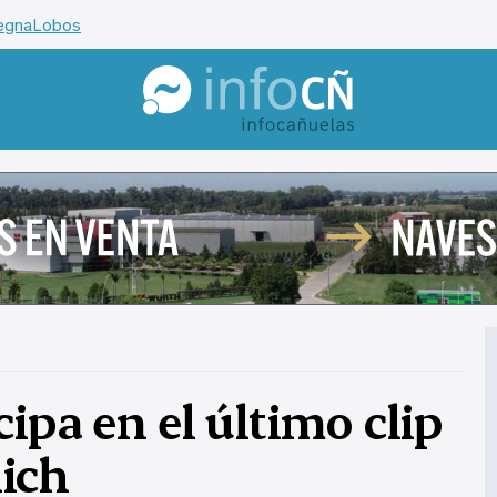
egna
Lobos
InfoCañuelas
ipa en el último clip
ich