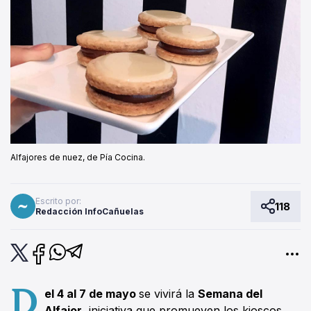
Alfajores de nuez, de Pía Cocina.
Escrito por:
118
Redacción InfoCañuelas
D
el 4 al 7 de mayo
se vivirá la
Semana del
Alfajor
, iniciativa que promueven los kioscos,