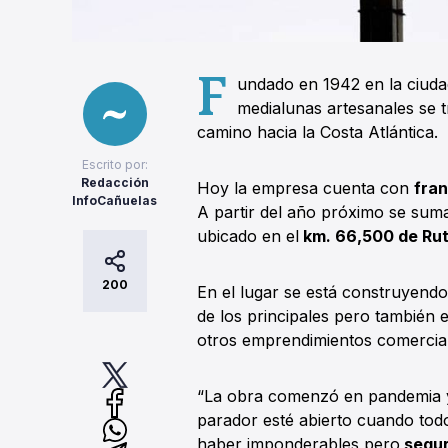
F
undado en 1942 en la ciud
medialunas artesanales se t
camino hacia la Costa Atlántica.
Escrito por:
Redacción
Hoy la empresa cuenta con
fran
InfoCañuelas
A partir del año próximo se sum
ubicado en el
km. 66,500 de Ru
200
En el lugar se está construyend
de los principales pero también 
otros emprendimientos comercial
“La obra comenzó en pandemia y
parador esté abierto cuando tod
haber imponderables pero
segur