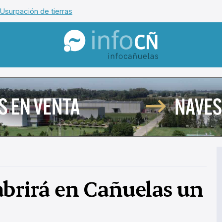
Usurpación de tierras
InfoCañuelas
abrirá en Cañuelas un