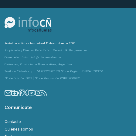
Portal de noticias fundado el 11 de octubre de 2006
Propietario y Director Periodístico: Germán R. Hergenrether
Correo electrónico: info@infocanuelas.com
Cañuelas, Provincia de Buenos Aires, Argentina
Teléfono / Whatsapp: +54 9 2226 601319 N° de Registro DNDA: 5343054
N° de Edición: 6043 | N° de Resolución RNPI: 2699932
Comunicate
Contacto
Quiénes somos