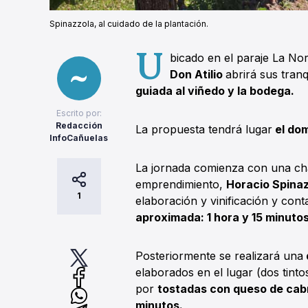
Spinazzola, al cuidado de la plantación.
U
bicado en el paraje La Nor
Don Atilio
abrirá sus tra
guiada al viñedo y la bodega.
Escrito por:
Redacción
La propuesta tendrá lugar
el dom
InfoCañuelas
La jornada comienza con una char
emprendimiento,
Horacio Spinaz
1
elaboración y vinificación y contar
aproximada: 1 hora y 15 minutos
Posteriormente se realizará una
elaborados en el lugar (dos tint
por
tostadas con queso de cab
minutos.