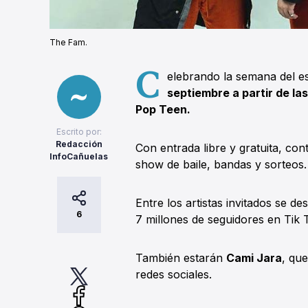
The Fam.
C
elebrando la semana del est
septiembre a partir de las
Pop Teen.
Escrito por:
Redacción
Con entrada libre y gratuita, con
InfoCañuelas
show de baile, bandas y sorteos.
Entre los artistas invitados se d
6
7 millones de seguidores en Tik 
También estarán
Cami Jara
, qu
redes sociales.