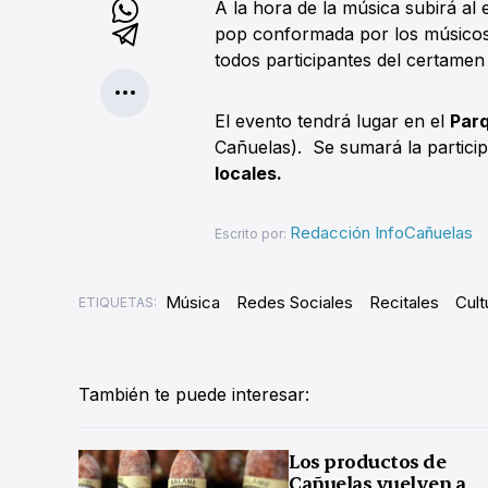
A la hora de la música subirá al
pop conformada por los músico
todos participantes del certamen
El evento tendrá lugar en el
Parq
Cañuelas). Se sumará la partici
locales.
Redacción InfoCañuelas
Escrito por:
Música
Redes Sociales
Recitales
Cult
ETIQUETAS:
También te puede interesar:
Los productos de
Cañuelas vuelven a