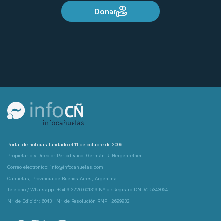
Donar
Portal de noticias fundado el 11 de octubre de 2006
Propietario y Director Periodístico: Germán R. Hergenrether
Correo electrónico: info@infocanuelas.com
Cañuelas, Provincia de Buenos Aires, Argentina
Teléfono / Whatsapp: +54 9 2226 601319 N° de Registro DNDA: 5343054
N° de Edición: 6043 | N° de Resolución RNPI: 2699932