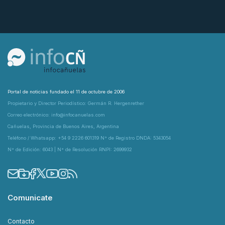
Portal de noticias fundado el 11 de octubre de 2006
Propietario y Director Periodístico: Germán R. Hergenrether
Correo electrónico: info@infocanuelas.com
Cañuelas, Provincia de Buenos Aires, Argentina
Teléfono / Whatsapp: +54 9 2226 601319 N° de Registro DNDA: 5343054
N° de Edición: 6043 | N° de Resolución RNPI: 2699932
Comunicate
Contacto