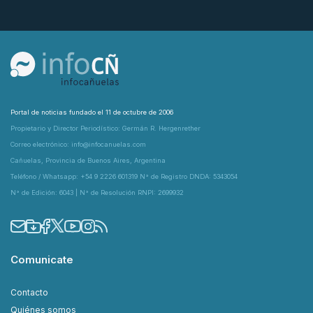
Portal de noticias fundado el 11 de octubre de 2006
Propietario y Director Periodístico: Germán R. Hergenrether
Correo electrónico: info@infocanuelas.com
Cañuelas, Provincia de Buenos Aires, Argentina
Teléfono / Whatsapp: +54 9 2226 601319 N° de Registro DNDA: 5343054
N° de Edición: 6043 | N° de Resolución RNPI: 2699932
Comunicate
Contacto
Quiénes somos