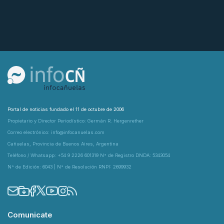
Portal de noticias fundado el 11 de octubre de 2006
Propietario y Director Periodístico: Germán R. Hergenrether
Correo electrónico: info@infocanuelas.com
Cañuelas, Provincia de Buenos Aires, Argentina
Teléfono / Whatsapp: +54 9 2226 601319 N° de Registro DNDA: 5343054
N° de Edición: 6043 | N° de Resolución RNPI: 2699932
Comunicate