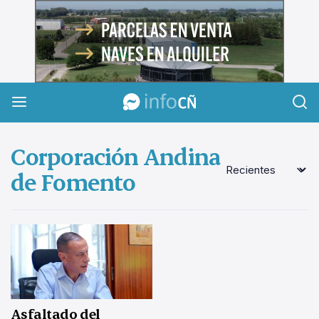
InfoCañuelas
Corporación Andina
de Fomento
Asfaltado del