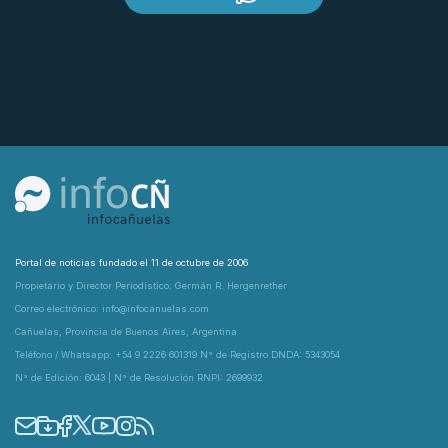
Portal de noticias fundado el 11 de octubre de 2006
Propietario y Director Periodístico: Germán R. Hergenrether
Correo electrónico: info@infocanuelas.com
Cañuelas, Provincia de Buenos Aires, Argentina
Teléfono / Whatsapp: +54 9 2226 601319 N° de Registro DNDA: 5343054
N° de Edición: 6043 | N° de Resolución RNPI: 2699932