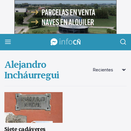
InfoCañuelas
Alejandro
Incháurregui
Siete cadáveres