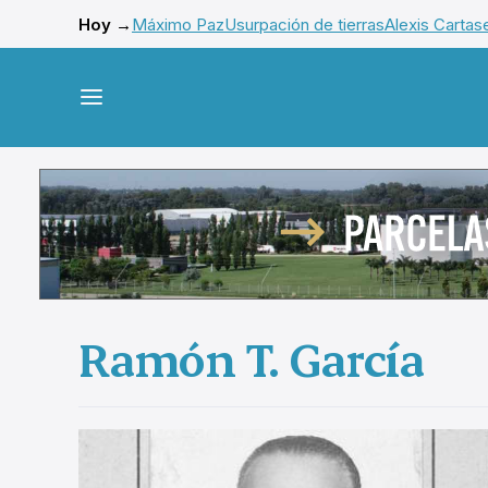
Hoy →
Máximo Paz
Usurpación de tierras
Alexis Cartas
Ramón T. García