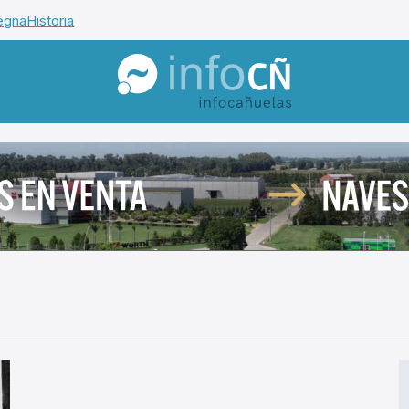
egna
Historia
InfoCañuelas