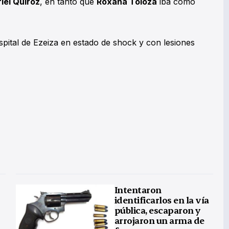
iel Quiroz
, en tanto que
Roxana Toloza
iba como
pital de Ezeiza en estado de shock y con lesiones
Intentaron
identificarlos en la vía
pública, escaparon y
arrojaron un arma de