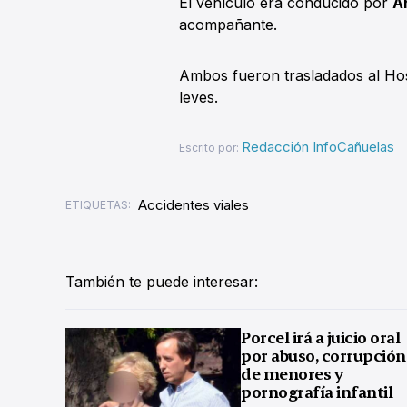
El vehículo era conducido por
Ar
acompañante.
Ambos fueron trasladados al Hos
leves.
Redacción InfoCañuelas
Escrito por:
Accidentes viales
ETIQUETAS:
También te puede interesar:
Porcel irá a juicio oral
por abuso, corrupción
de menores y
pornografía infantil