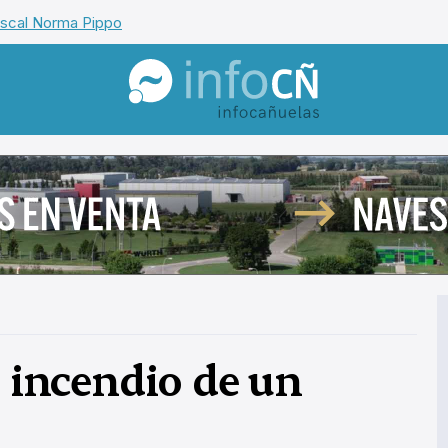
iscal Norma Pippo
InfoCañuelas
e incendio de un