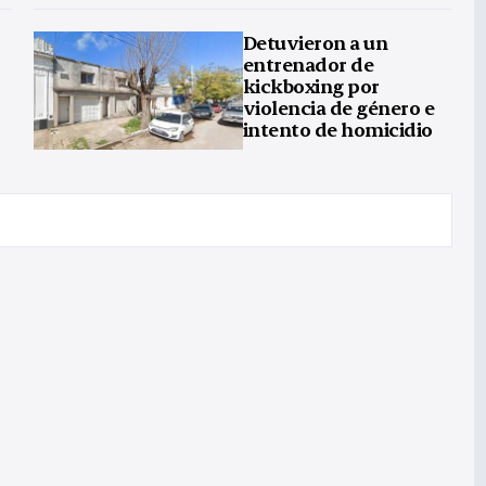
Detuvieron a un
entrenador de
kickboxing por
violencia de género e
intento de homicidio