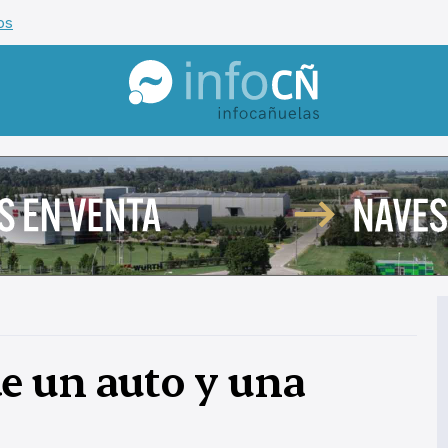
os
InfoCañuelas
e un auto y una