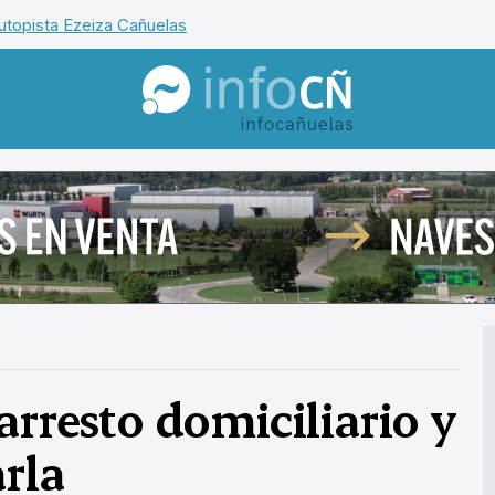
utopista Ezeiza Cañuelas
InfoCañuelas
arresto domiciliario y
rla