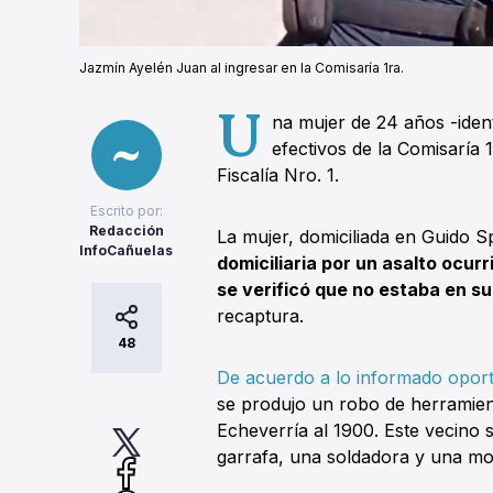
Jazmín Ayelén Juan al ingresar en la Comisaría 1ra.
U
na mujer de 24 años -ide
efectivos de la Comisaría 
Fiscalía Nro. 1.
Escrito por:
Redacción
La mujer, domiciliada en Guido Sp
InfoCañuelas
domiciliaria por un asalto ocur
se verificó que no estaba en s
recaptura.
48
De acuerdo a lo informado opor
se produjo un robo de herramient
Echeverría al 1900. Este vecino 
garrafa, una soldadora y una m