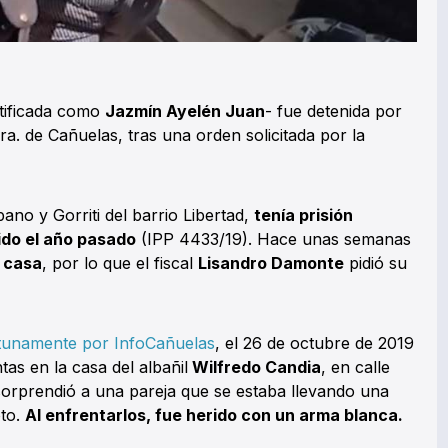
ntificada como
Jazmín Ayelén Juan
- fue detenida por
1ra. de Cañuelas, tras una orden solicitada por la
ano y Gorriti del barrio Libertad,
tenía prisión
rido el año pasado
(IPP 4433/19). Hace unas semanas
u casa
, por lo que el fiscal
Lisandro Damonte
pidió su
tunamente por InfoCañuelas
, el 26 de octubre de 2019
as en la casa del albañil
Wilfredo Candia
, en calle
sorprendió a una pareja que se estaba llevando una
oto.
Al enfrentarlos, fue herido con un arma blanca.