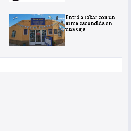
Entró a robar con un
arma escondida en
una caja