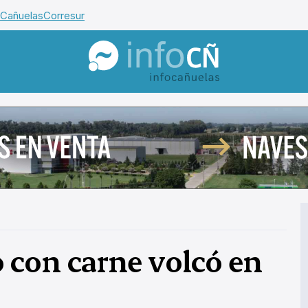
 Cañuelas
Corresur
InfoCañuelas
 con carne volcó en