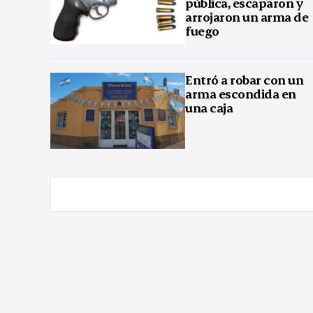
pública, escaparon y
arrojaron un arma de
fuego
Entró a robar con un
arma escondida en
una caja