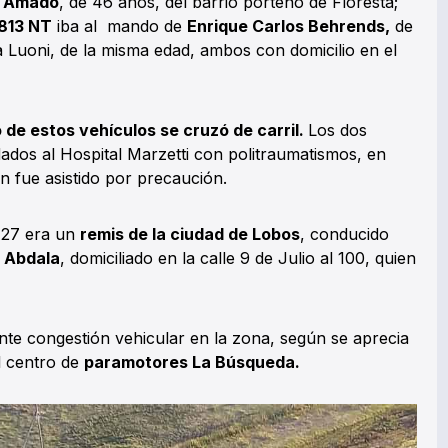
n Amado
, de 46 años, del barrio porteño de Floresta;
813 NT
iba al mando de
Enrique Carlos Behrends,
de
 Luoni, de la misma edad, ambos con domicilio en el
 de estos vehículos se cruzó de carril.
Los dos
ados al Hospital Marzetti con politraumatismos, en
n fue asistido por precaución.
127 era un
remis de la ciudad de Lobos
, conducido
 Abdala
, domiciliado en la calle 9 de Julio al 100, quien
nte congestión vehicular en la zona, según se aprecia
l centro de
paramotores La Búsqueda.