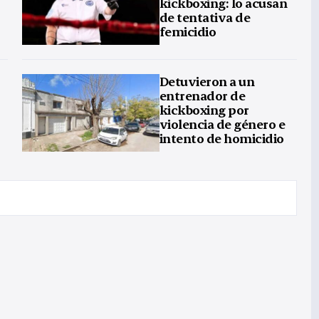
kickboxing: lo acusan
de tentativa de
femicidio
Detuvieron a un
entrenador de
kickboxing por
violencia de género e
intento de homicidio