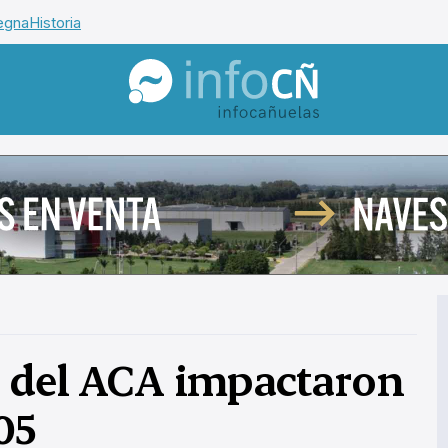
egna
Historia
InfoCañuelas
a del ACA impactaron
05