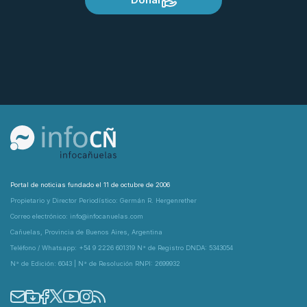
Portal de noticias fundado el 11 de octubre de 2006
Propietario y Director Periodístico: Germán R. Hergenrether
Correo electrónico: info@infocanuelas.com
Cañuelas, Provincia de Buenos Aires, Argentina
Teléfono / Whatsapp: +54 9 2226 601319 N° de Registro DNDA: 5343054
N° de Edición: 6043 | N° de Resolución RNPI: 2699932