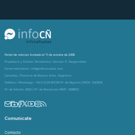
Portal de noticias fundado el 11 de octubre de 2006
Propietario y Director Periodístico: Germán R. Hergenrether
Correo electrónico: info@infocanuelas.com
Cañuelas, Provincia de Buenos Aires, Argentina
Teléfono / Whatsapp: +54 9 2226 601319 N° de Registro DNDA: 5343054
N° de Edición: 6043 | N° de Resolución RNPI: 2699932
Comunicate
Contacto