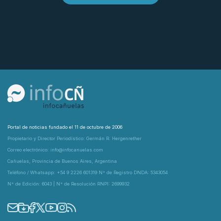
Portal de noticias fundado el 11 de octubre de 2006
Propietario y Director Periodístico: Germán R. Hergenrether
Correo electrónico: info@infocanuelas.com
Cañuelas, Provincia de Buenos Aires, Argentina
Teléfono / Whatsapp: +54 9 2226 601319 N° de Registro DNDA: 5343054
N° de Edición: 6043 | N° de Resolución RNPI: 2699932