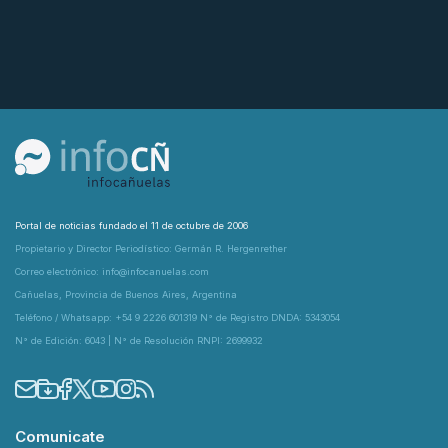
Portal de noticias fundado el 11 de octubre de 2006
Propietario y Director Periodístico: Germán R. Hergenrether
Correo electrónico: info@infocanuelas.com
Cañuelas, Provincia de Buenos Aires, Argentina
Teléfono / Whatsapp: +54 9 2226 601319 N° de Registro DNDA: 5343054
N° de Edición: 6043 | N° de Resolución RNPI: 2699932
Comunicate