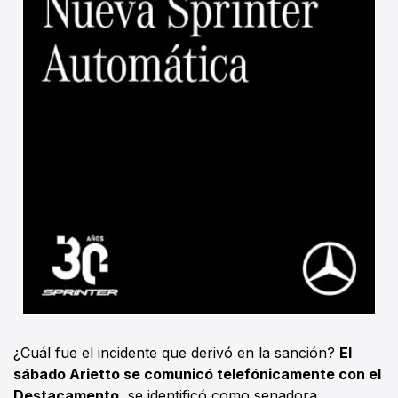
¿Cuál fue el incidente que derivó en la sanción?
El
sábado Arietto se comunicó telefónicamente con el
Destacamento,
se identificó como senadora