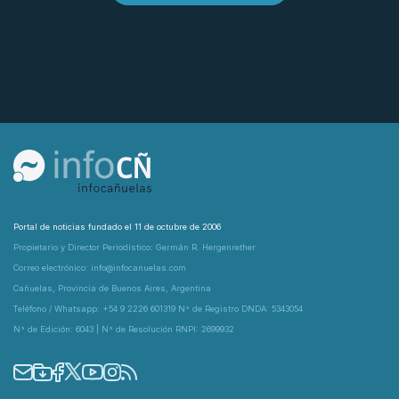
Portal de noticias fundado el 11 de octubre de 2006
Propietario y Director Periodístico: Germán R. Hergenrether
Correo electrónico: info@infocanuelas.com
Cañuelas, Provincia de Buenos Aires, Argentina
Teléfono / Whatsapp: +54 9 2226 601319 N° de Registro DNDA: 5343054
N° de Edición: 6043 | N° de Resolución RNPI: 2699932