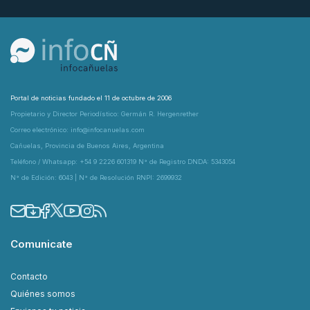
Portal de noticias fundado el 11 de octubre de 2006
Propietario y Director Periodístico: Germán R. Hergenrether
Correo electrónico: info@infocanuelas.com
Cañuelas, Provincia de Buenos Aires, Argentina
Teléfono / Whatsapp: +54 9 2226 601319 N° de Registro DNDA: 5343054
N° de Edición: 6043 | N° de Resolución RNPI: 2699932
Comunicate
Contacto
Quiénes somos