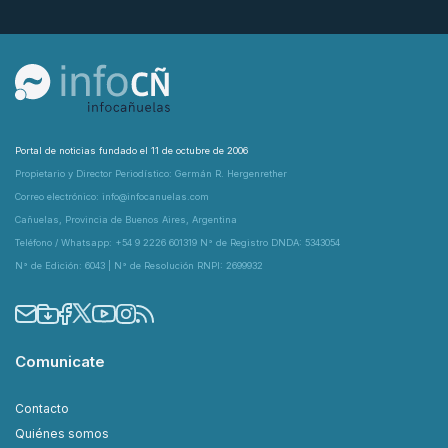
Portal de noticias fundado el 11 de octubre de 2006
Propietario y Director Periodístico: Germán R. Hergenrether
Correo electrónico: info@infocanuelas.com
Cañuelas, Provincia de Buenos Aires, Argentina
Teléfono / Whatsapp: +54 9 2226 601319 N° de Registro DNDA: 5343054
N° de Edición: 6043 | N° de Resolución RNPI: 2699932
Comunicate
Contacto
Quiénes somos