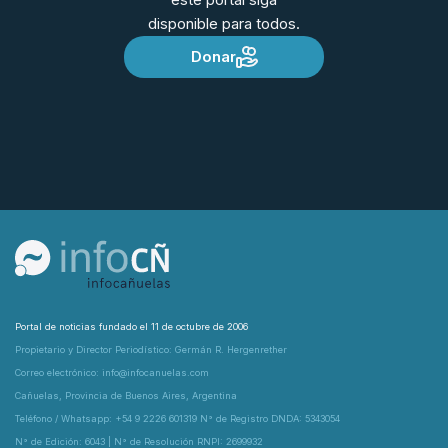
disponible para todos.
Donar
Portal de noticias fundado el 11 de octubre de 2006
Propietario y Director Periodístico: Germán R. Hergenrether
Correo electrónico: info@infocanuelas.com
Cañuelas, Provincia de Buenos Aires, Argentina
Teléfono / Whatsapp: +54 9 2226 601319 N° de Registro DNDA: 5343054
N° de Edición: 6043 | N° de Resolución RNPI: 2699932