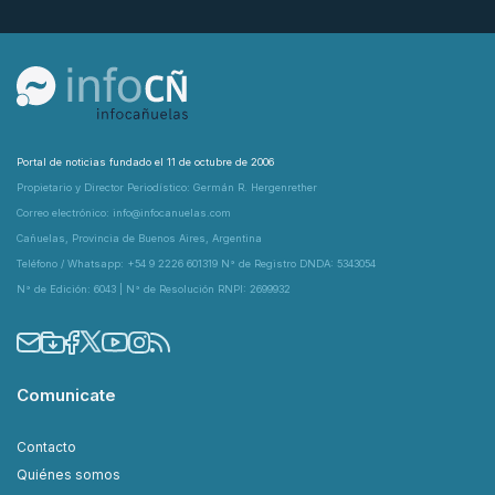
Portal de noticias fundado el 11 de octubre de 2006
Propietario y Director Periodístico: Germán R. Hergenrether
Correo electrónico: info@infocanuelas.com
Cañuelas, Provincia de Buenos Aires, Argentina
Teléfono / Whatsapp: +54 9 2226 601319 N° de Registro DNDA: 5343054
N° de Edición: 6043 | N° de Resolución RNPI: 2699932
Comunicate
Contacto
Quiénes somos