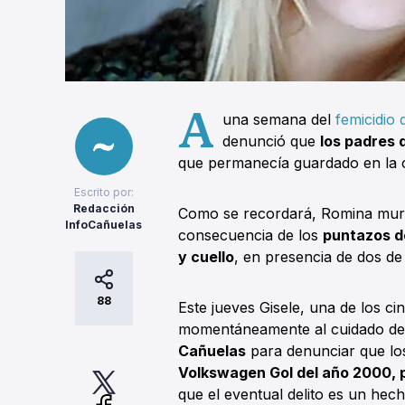
A
una semana del
femicidio
denunció que
los padres 
que permanecía guardado en la ca
Escrito por:
Redacción
Como se recordará, Romina murió
InfoCañuelas
consecuencia de los
puntazos d
y cuello
, en presencia de dos de 
88
Este jueves Gisele, una de los 
momentáneamente al cuidado de l
Cañuelas
para denunciar que los
Volkswagen Gol del año 2000, 
que el eventual delito es un hech