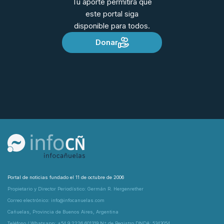
Tu aporte permitirá que
este portal siga
disponible para todos.
Donar
Portal de noticias fundado el 11 de octubre de 2006
Propietario y Director Periodístico: Germán R. Hergenrether
Correo electrónico: info@infocanuelas.com
Cañuelas, Provincia de Buenos Aires, Argentina
Teléfono / Whatsapp: +54 9 2226 601319 N° de Registro DNDA: 5343054