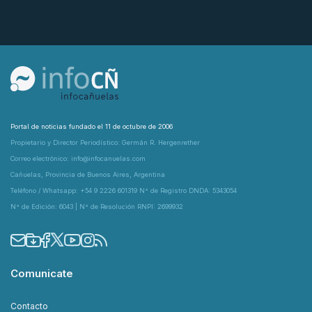
Portal de noticias fundado el 11 de octubre de 2006
Propietario y Director Periodístico: Germán R. Hergenrether
Correo electrónico: info@infocanuelas.com
Cañuelas, Provincia de Buenos Aires, Argentina
Teléfono / Whatsapp: +54 9 2226 601319 N° de Registro DNDA: 5343054
N° de Edición: 6043 | N° de Resolución RNPI: 2699932
Comunicate
Contacto