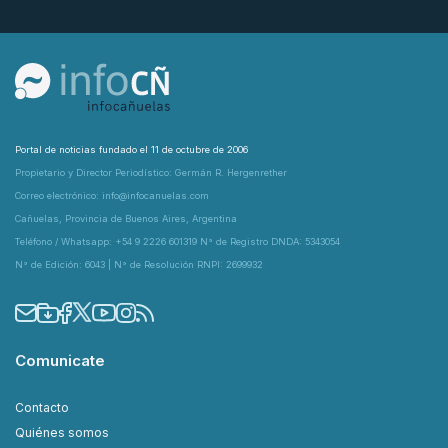
Portal de noticias fundado el 11 de octubre de 2006
Propietario y Director Periodístico: Germán R. Hergenrether
Correo electrónico: info@infocanuelas.com
Cañuelas, Provincia de Buenos Aires, Argentina
Teléfono / Whatsapp: +54 9 2226 601319 N° de Registro DNDA: 5343054
N° de Edición: 6043 | N° de Resolución RNPI: 2699932
Comunicate
Contacto
Quiénes somos