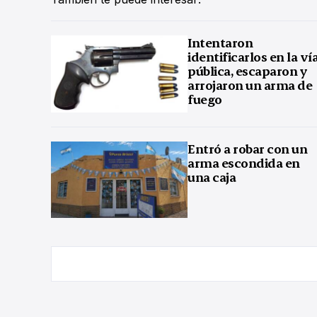
Intentaron
identificarlos en la ví
pública, escaparon y
arrojaron un arma de
fuego
Entró a robar con un
arma escondida en
una caja