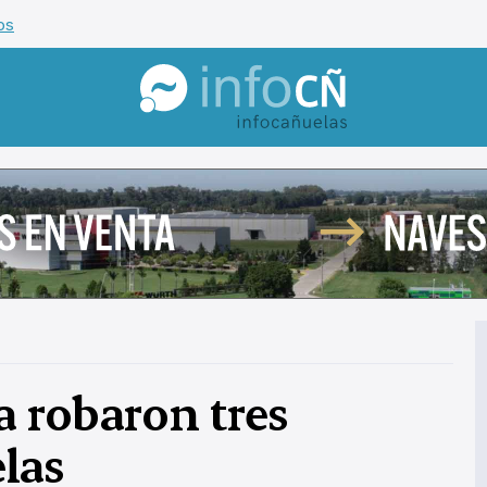
os
InfoCañuelas
 robaron tres
las