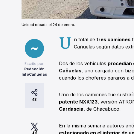
Unidad robada el 24 de enero.
U
n total de
tres camiones
f
Cañuelas según datos extr
Dos de los vehículos
procedían 
Escrito por:
Redacción
Cañuelas,
uno cargado con bizco
InfoCañuelas
cuando los choferes pararos a d
Uno de los camiones fue sustraí
43
patente NXK123,
versión ATRON 
Cardascia,
de Chacabuco.
En la misma semana autores anó
estacionado en el interior de u