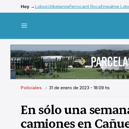
Hoy →
Lobos
Uribelarrea
Ferrocarril Roca
Empalme Lob
Policiales
31 de enero de 2023 - 18:09 hs
En sólo una semana
camiones en Cañue