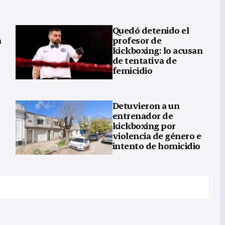
Quedó detenido el
a
profesor de
kickboxing: lo acusan
de tentativa de
femicidio
Detuvieron a un
entrenador de
kickboxing por
violencia de género e
intento de homicidio