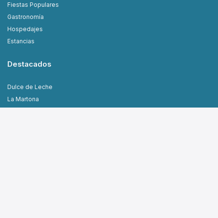
Fiestas Populares
Gastronomía
Hospedajes
Estancias
Destacados
Dulce de Leche
La Martona
Filmá en Cañuelas
Carlos Vega
Guillermo Etchebehere
Datos y Servicios
Teléfonos útiles
Transportes
Inmobiliarias