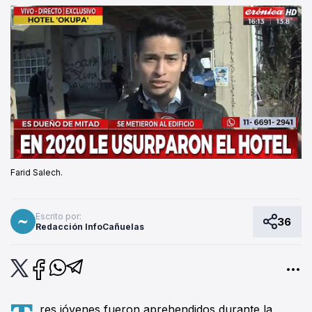
Farid Salech.
Escrito por:
36
Redacción InfoCañuelas
res jóvenes fueron aprehendidos durante la