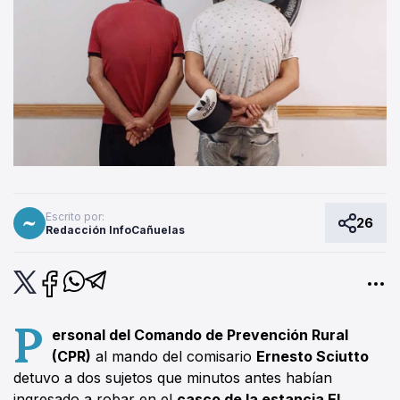
Escrito por:
26
Redacción InfoCañuelas
P
ersonal del Comando de Prevención Rural
(CPR)
al mando del comisario
Ernesto Sciutto
detuvo a dos sujetos que minutos antes habían
ingresado a robar en el
casco de la estancia El