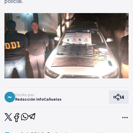
policial.
Escrito por:
14
Redacción InfoCañuelas