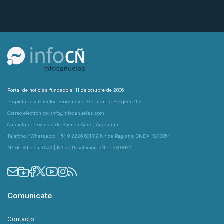
Portal de noticias fundado el 11 de octubre de 2006
Propietario y Director Periodístico: Germán R. Hergenrether
Correo electrónico: info@infocanuelas.com
Cañuelas, Provincia de Buenos Aires, Argentina
Teléfono / Whatsapp: +54 9 2226 601319 N° de Registro DNDA: 5343054
N° de Edición: 6043 | N° de Resolución RNPI: 2699932
Comunicate
Contacto