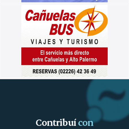
Contribuí
con