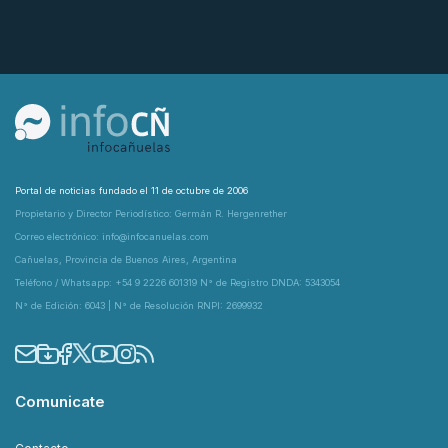
Portal de noticias fundado el 11 de octubre de 2006
Propietario y Director Periodístico: Germán R. Hergenrether
Correo electrónico: info@infocanuelas.com
Cañuelas, Provincia de Buenos Aires, Argentina
Teléfono / Whatsapp: +54 9 2226 601319 N° de Registro DNDA: 5343054
N° de Edición: 6043 | N° de Resolución RNPI: 2699932
Comunicate