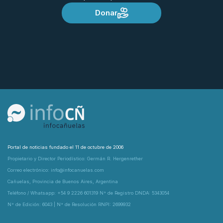
Donar
Portal de noticias fundado el 11 de octubre de 2006
Propietario y Director Periodístico: Germán R. Hergenrether
Correo electrónico: info@infocanuelas.com
Cañuelas, Provincia de Buenos Aires, Argentina
Teléfono / Whatsapp: +54 9 2226 601319 N° de Registro DNDA: 5343054
N° de Edición: 6043 | N° de Resolución RNPI: 2699932