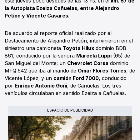
este jueves poco después de las 13 hs. en el
km. 57 de
la Autopista Ezeiza Cañuelas, entre Alejandro
Petión y Vicente Casares.
De acuerdo al reporte oficial realizado por el
Destacamento de Alejandro Petión, intervinieron en el
siniestro una camioneta
Toyota Hilux
dominio BDB
861, conducido por la señora
Marcela Luppi
(65) de
San Miguel del Monte; un
Chevrolet Corsa
dominio
MFQ 542 que iba al mando de
Omar Flores Torres
, de
Vicente López; y un
camión Ford 7000
, conducido
por
Enrique Antonio Goñi
, de Cañuelas. Los tres
vehículos circulaban en sentido Ezeiza a Cañuelas.
ESPACIO DE PUBLICIDAD