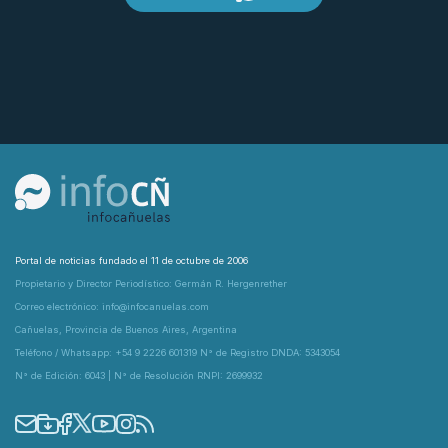
Portal de noticias fundado el 11 de octubre de 2006
Propietario y Director Periodístico: Germán R. Hergenrether
Correo electrónico: info@infocanuelas.com
Cañuelas, Provincia de Buenos Aires, Argentina
Teléfono / Whatsapp: +54 9 2226 601319 N° de Registro DNDA: 5343054
N° de Edición: 6043 | N° de Resolución RNPI: 2699932