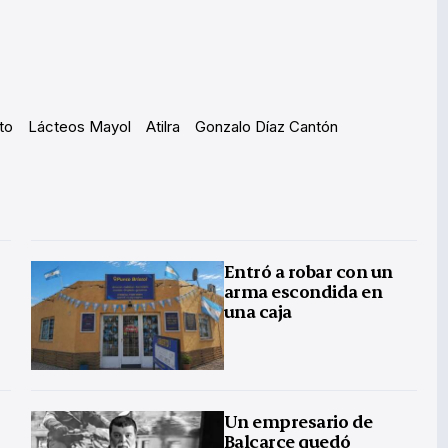
to
Lácteos Mayol
Atilra
Gonzalo Díaz Cantón
Entró a robar con un
arma escondida en
una caja
Un empresario de
Balcarce quedó