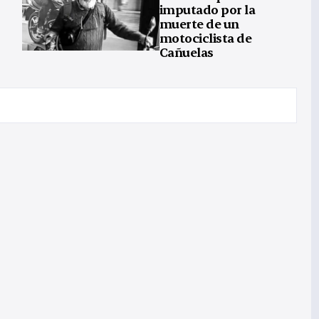
imputado por la
muerte de un
motociclista de
Cañuelas