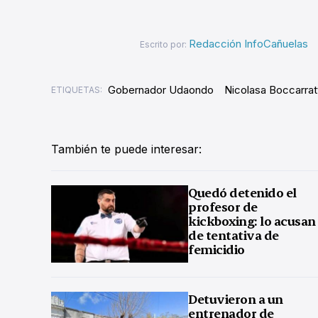
Redacción InfoCañuelas
Escrito por:
Gobernador Udaondo
Nicolasa Boccarrat
ETIQUETAS:
También te puede interesar:
Quedó detenido el
profesor de
kickboxing: lo acusan
de tentativa de
femicidio
Detuvieron a un
entrenador de