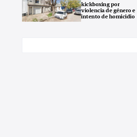
kickboxing por
violencia de género e
intento de homicidio