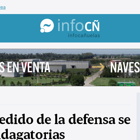
rea
InfoCañuelas
edido de la defensa se
ndagatorias