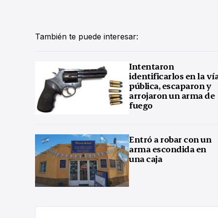
También te puede interesar:
Intentaron
identificarlos en la ví
pública, escaparon y
arrojaron un arma de
fuego
Entró a robar con un
arma escondida en
una caja