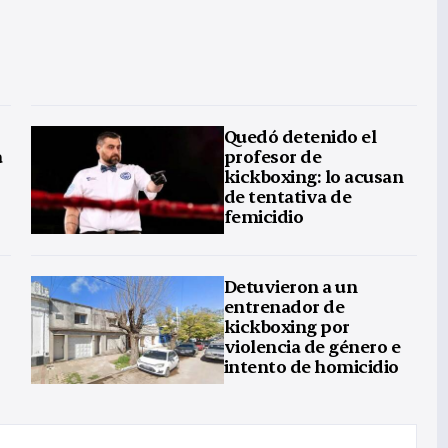
Quedó detenido el
a
profesor de
kickboxing: lo acusan
de tentativa de
femicidio
Detuvieron a un
entrenador de
kickboxing por
violencia de género e
intento de homicidio