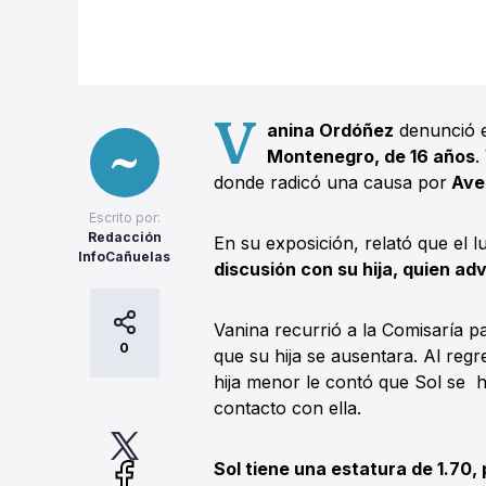
V
anina Ordóñez
denunció e
Montenegro, de 16 años
.
donde radicó una causa por
Aver
Escrito por:
Redacción
En su exposición, relató que el 
InfoCañuelas
discusión con su hija, quien advi
Vanina recurrió a la Comisaría 
0
que su hija se ausentara. Al regr
hija menor le contó que Sol se h
contacto con ella.
Sol tiene una estatura de 1.70,