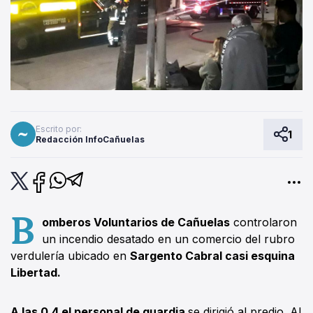
Escrito por:
1
Redacción InfoCañuelas
B
omberos Voluntarios de Cañuelas
controlaron
un incendio desatado en un comercio del rubro
verdulería ubicado en
Sargento Cabral casi esquina
Libertad.
A las 0.4 el personal de guardia
se dirigió al predio. Al