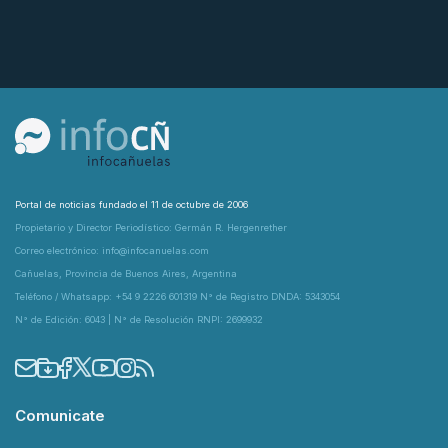
Portal de noticias fundado el 11 de octubre de 2006
Propietario y Director Periodístico: Germán R. Hergenrether
Correo electrónico: info@infocanuelas.com
Cañuelas, Provincia de Buenos Aires, Argentina
Teléfono / Whatsapp: +54 9 2226 601319 N° de Registro DNDA: 5343054
N° de Edición: 6043 | N° de Resolución RNPI: 2699932
Comunicate