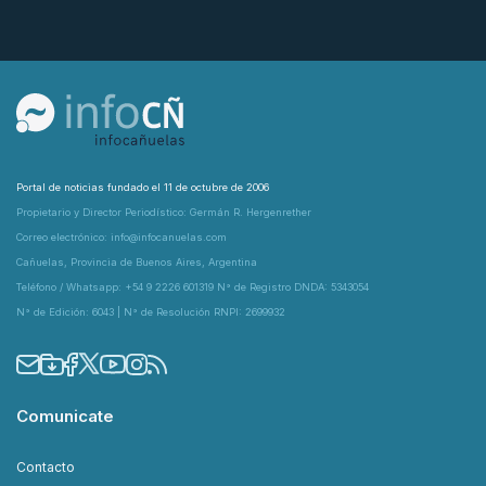
Portal de noticias fundado el 11 de octubre de 2006
Propietario y Director Periodístico: Germán R. Hergenrether
Correo electrónico: info@infocanuelas.com
Cañuelas, Provincia de Buenos Aires, Argentina
Teléfono / Whatsapp: +54 9 2226 601319 N° de Registro DNDA: 5343054
N° de Edición: 6043 | N° de Resolución RNPI: 2699932
Comunicate
Contacto